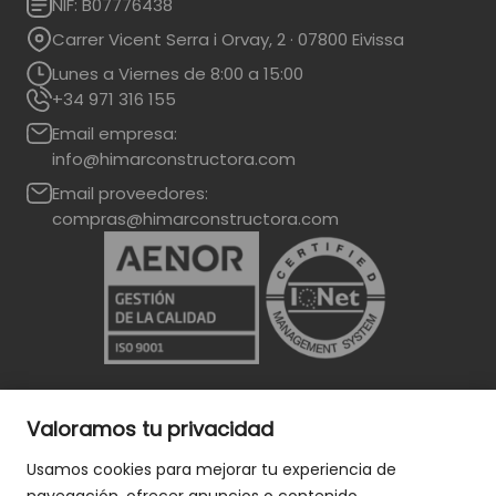
NIF: B07776438
Carrer Vicent Serra i Orvay, 2 · 07800 Eivissa
Lunes a Viernes de 8:00 a 15:00
+34 971 316 155
Email empresa:
info@himarconstructora.com
Email proveedores:
compras@himarconstructora.com
Valoramos tu privacidad
Usamos cookies para mejorar tu experiencia de